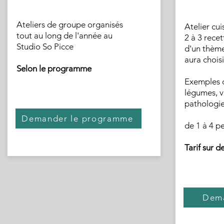
Ateliers de groupe organisés
Atelier cui
tout au long de l'année au
2 à 3 rece
Studio So Picce
d'un thème
aura chois
Selon le programme
Exemples d
légumes, v
pathologie.
Demander le programme
de 1 à 4 p
Tarif sur d
Dema