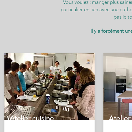
Vous voulez : manger plus saine
particulier en lien avec une path
pas le t
Il y a forcément un
Atelier cuisine
Atelier
en groupe
person